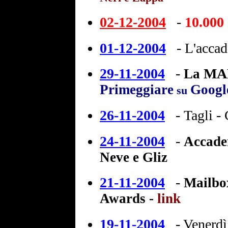
02-12-2004
-
10.000
01-12-2004
-
L'accad
29-11-2004
-
MA
La
Primeggiare
Googl
su
26-11-2004
-
Tagli -
24-11-2004
-
Accadem
Neve e Gliz
21-11-2004
-
Mailbo
Awards -
link
19-11-2004
-
Venerdì 