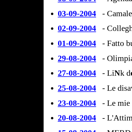
03-09-2004
- Camale
02-09-2004
-
Colleg
01-09-2004
-
Fatto 
29-08-2004
- Olimpi
27-08-2004
-
Li
k d
N
25-08-2004
-
Le disa
23-08-2004
-
Le mie 
20-08-2004
-
L'Attim