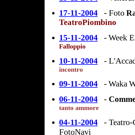
17-11-2004
-
Foto
Ra
TeatroPiombino
15-11-2004
-
Week End
Falloppio
10-11-2004
-
L'Accad
incontro
09-11-2004
-
Waka 
06-11-2004
-
Commen
tanto ammore
04-11-2004
-
Teatro-
FotoNavi