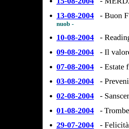
15-08-2004
-
MERD
13-08-2004
-
Buon F
nuob -
10-08-2004
- Readin
09-08-2004
- Il val
07-08-2004
- Estate 
03-08-2004
- Preveni
02-08-2004
- Sansce
01-08-2004
- Trombe
29-07-2004
- Felicit