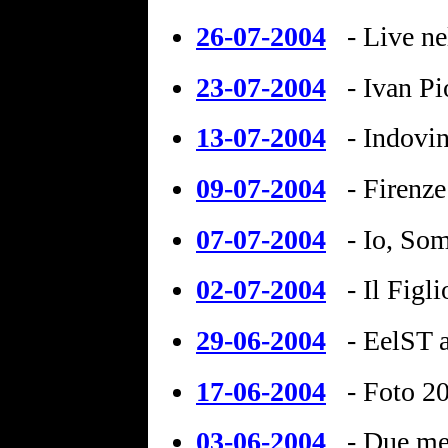
26-07-2004
- Live n
23-07-2004
- Ivan P
13-07-2004
- Indovin
09-07-2004
- Firenz
07-07-2004
- Io, So
02-07-2004
- Il Figl
29-06-2004
- EelST 
17-06-2004
- Foto 2
03-06-2004
- Due me