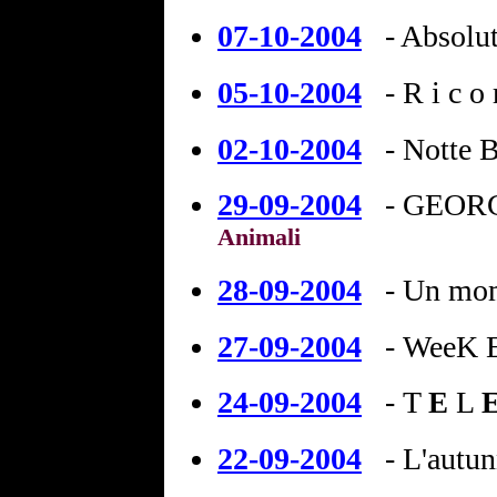
07-10-2004
- Absolu
05-10-2004
-
R i c o 
02-10-2004
-
Notte B
29-09-2004
-
GEORG
Animali
28-09-2004
-
Un mom
27-09-2004
-
WeeK E
24-09-2004
-
T
L
E
22-09-2004
-
L'autun