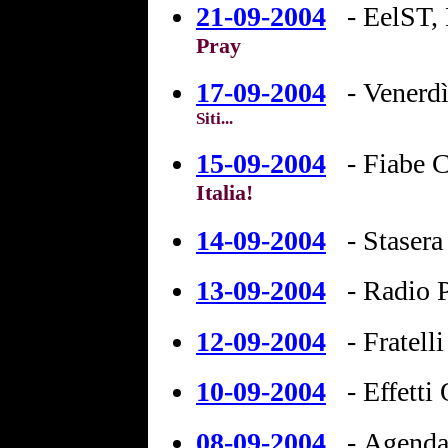
21-09-2004
-
EelST, 
Pray
17-09-2004
-
Venerdì
Siti...
15-09-2004
-
Fiabe C
Italia!
14-09-2004
-
Stasera
13-09-2004
-
Radio 
12-09-2004
-
Fratell
10-09-2004
-
Effetti 
08-09-2004
-
Agenda