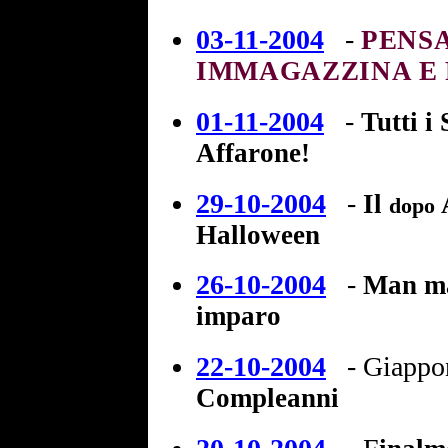
03-11-2004
-
PENSA
IMMAGAZZINA E 
01-11-2004
-
Tutti i 
Affarone!
29-10-2004
-
Il
dopo
Halloween
26-10-2004
-
M
an m
imparo
22-10-2004
-
Giappo
Compleanni