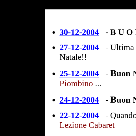
30-12-2004
-
B U O
27-12-2004
-
Ultima 
Natale!!
B
25-12-2004
-
uon 
Piombino
...
B
24-12-2004
-
uon 
22-12-2004
-
Quando 
Lezione Cabaret