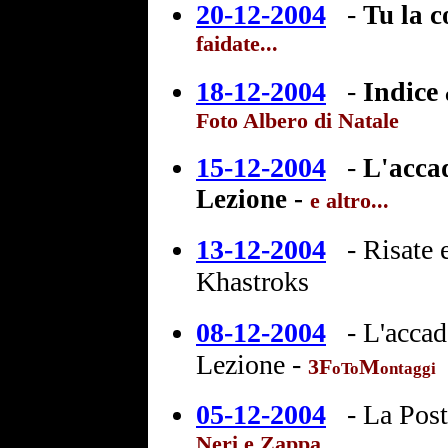
20-12-2004
-
Tu la 
faidate...
18-12-2004
-
Indice
Foto Albero di Natale
15-12-2004
-
L'acca
Lezione -
e altro...
13-12-2004
-
Risate
Khastroks
08-12-2004
-
L'accad
Lezione
-
3F
M
oTo
ontaggi
05-12-2004
-
La Post
Neri e Zappa