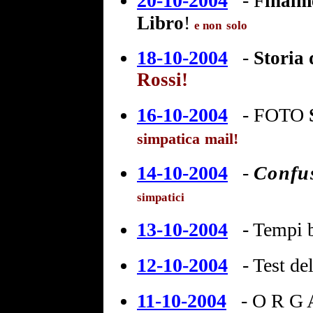
20-10-2004
-
F
inalm
!
Libro
e non
solo
18-10-2004
-
Storia 
Rossi!
16-10-2004
-
FOTO
S
simpatica
mail!
14-10-2004
-
Confu
simpatici
13-10-2004
- Tempi b
12-10-2004
- Test de
11-10-2004
- O R G 