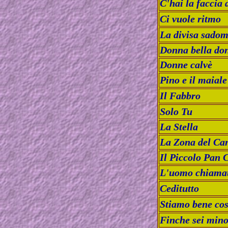
C'hai la faccia 
Ci vuole ritmo
La divisa sado
Donna bella do
Donne calvè
Pino e il maiale
Il Fabbro
Solo Tu
La Stella
La Zona del Can
Il Piccolo Pan 
L'uomo chiamat
Ceditutto
Stiamo bene cos
Finche sei mino