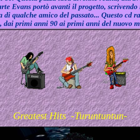
te Evans portò avanti il progetto, scrivendo mo
di qualche amico del passato... Questo cd racc
à, dai primi anni 90 ai primi anni del nuovo mi
Greatest Hits -Turuntuntun-