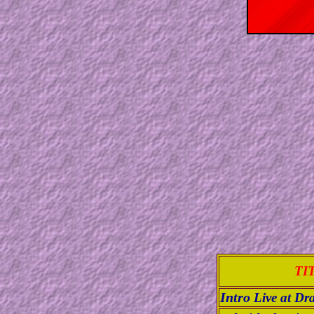
TI
Intro
Live at D