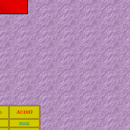
A
O
UDI
O
music