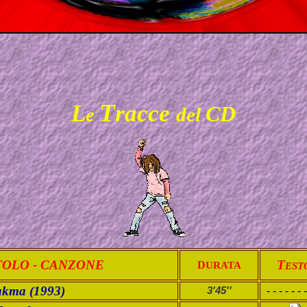
T
L
racce
CD
e
del
TOLO - CANZONE
T
D
URATA
EST
rakma (1993)
- - - - - - -
3'45''