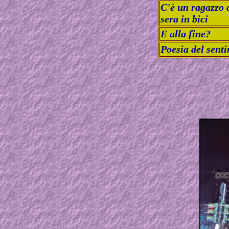
C'è un ragazzo c
sera in bici
E alla fine?
Poesia del senti