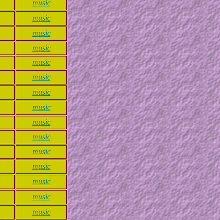
music
music
music
music
music
music
music
music
music
music
music
music
music
music
music