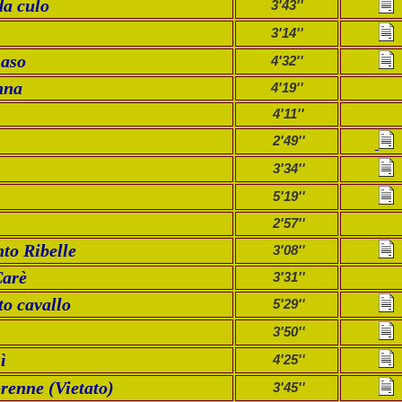
da culo
3'43''
3'14''
maso
4'32''
nna
4'19''
4'11''
2'49''
3'34''
5'19''
2'57''
to Ribelle
3'08''
Carè
3'31''
o cavallo
5'29''
3'50''
ì
4'25''
renne (Vietato)
3'45''