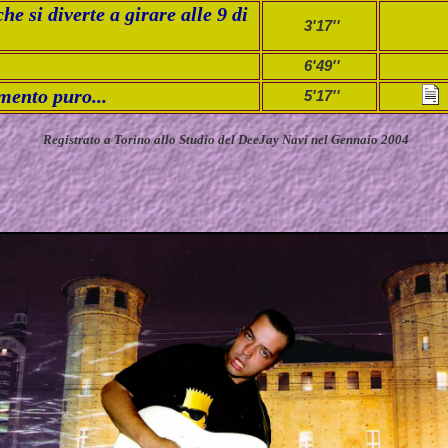
he si diverte a girare alle 9 di
3'17''
6'49''
mento puro...
5'17''
Registrato a Torino allo Studio del DeeJay Navi nel Gennaio 2004