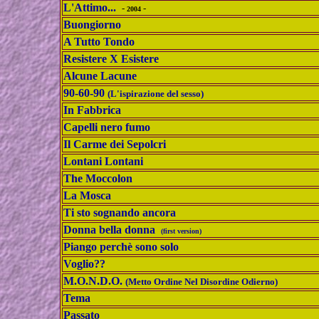
L'Attimo...
-
-
2004
Buongiorno
A Tutto Tondo
Resistere X Esistere
Alcune Lacune
90-60-90
(L'ispirazione del sesso)
In Fabbrica
Capelli nero fumo
Il Carme dei Sepolcri
Lontani Lontani
The Moccolon
La Mosca
Ti sto sognando ancora
Donna bella donna
(first version)
Piango perchè sono solo
Voglio??
M.O.N.D.O.
(Metto Ordine Nel Disordine Odierno)
Tema
Passato