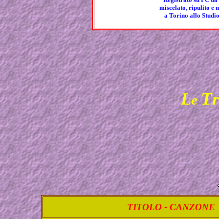
miscelato, ripulito e
a Torino allo Studi
T
L
e
TITOLO - CANZONE