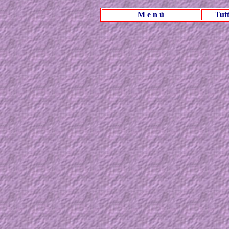
M e n ù
Tut