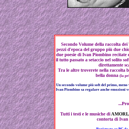
Secondo Volume della raccolta dei
pezzi d'epoca del gruppo più due chicc
due poesie di Ivan Piombino recitate e
il tutto passato a setaccio nel solito so
direttamente sc
Tra le altre troverete nella raccolta 
bella donna
(la p
Un secondo volume più soft del primo, meno v
Ivan Piombino sa regalare anche emozioni ve
...Pr
Tutti i testi e le musiche di
AMORI, 
contorta di Ivan 
Registrato su PC da 