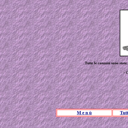
Tutte le canzoni sono state
- 
M e n ù
Tut