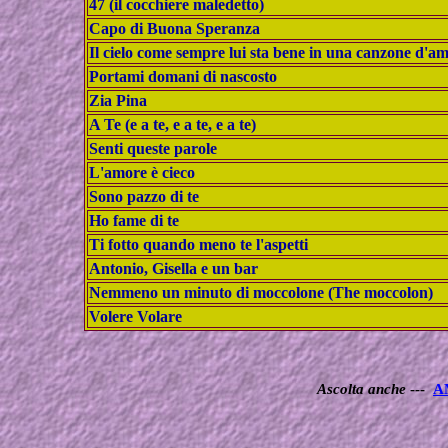
47 (il cocchiere maledetto)
Capo di Buona Speranza
Il cielo come sempre lui sta bene in una canzone d'a
Portami domani di nascosto
Zia Pina
A Te (e a te, e a te, e a te)
Senti queste parole
L'amore è cieco
Sono pazzo di te
Ho fame di te
Ti fotto quando meno te l'aspetti
Antonio, Gisella e un bar
Nemmeno un minuto di moccolone (The moccolon)
Volere Volare
Ascolta anche
---
A