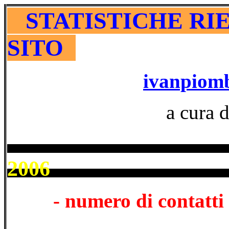
STATISTICHE RIE
SITO
ivanpiom
a cura 
an
2006
- numero di contatti 