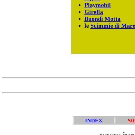
Playmobil
Girella
Buondì Motta
le
Scimmie di Mar
INDEX
SI