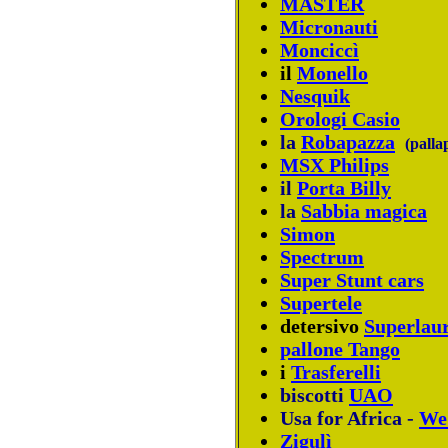
MASTER
Micronauti
Monciccì
il
Monello
Nesquik
Orologi Casio
la
Robapazza
(palla
MSX Philips
il
Porta Billy
la
Sabbia magica
Simon
Spectrum
Super Stunt cars
Supertele
detersivo
Superlaur
pallone Tango
i
Trasferelli
biscotti
UAO
Usa for Africa -
We 
Zigulì