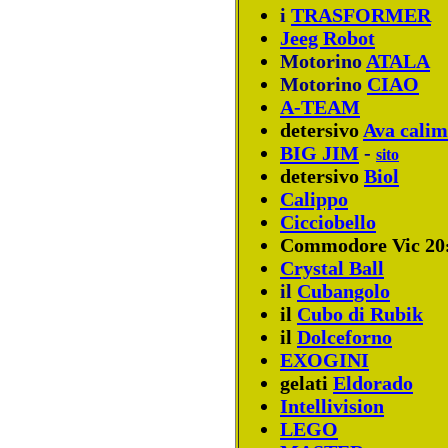
i
TRASFORMER
Jeeg Robot
Motorino
ATALA
Motorino
CIAO
A-TEAM
detersivo
Ava calim
BIG JIM
-
sito
detersivo
Biol
Calippo
Cicciobello
Commodore Vic 20
Crystal Ball
il
Cubangolo
il
Cubo di Rubik
il
Dolceforno
EXOGINI
gelati
Eldorado
Intellivision
LEGO