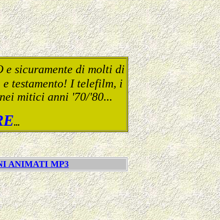
 e sicuramente di molti di
 e testamento! I telefilm, i
i mitici anni '70/'80...
RE
...
I ANIMATI MP3