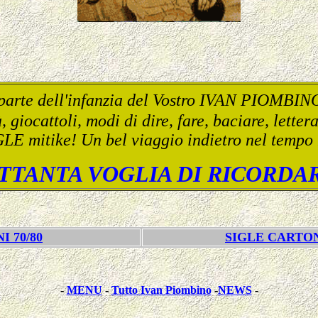
o parte dell'infanzia del Vostro IVAN PIOMBINO
à, giocattoli, modi di dire, fare, baciare, lettera
GLE mitike! Un bel viaggio indietro nel tempo ne
TTANTA VOGLIA DI RICORDA
I 70/80
SIGLE CARTON
-
MENU
-
Tutto Ivan Piombino
-
NEWS
-