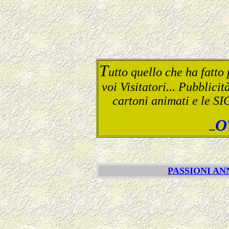
T
utto quello che ha fatt
voi Visitatori... Pubblicit
cartoni animati e le SI
O
...
PASSIONI ANN