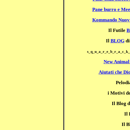
Pane burro e M
Kommando Nuovi
Il Futile
B
Il
BLOG
di
s_q_u_a_r_e_b_r_a_c_k_
New Animal
Aiutati che Dio
Pelodi
i Motivi 
Il Blog
Il
Il B