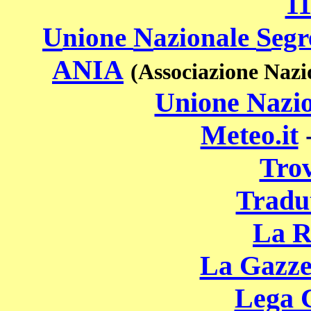
11
U
N
S
nione
azionale
egr
ANIA
(Associazione Nazio
Unione Nazi
Meteo.it
Tro
Tradut
La R
La Gazzet
Lega C