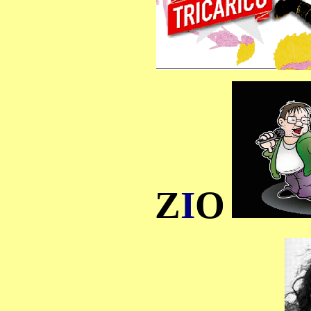
Z
I
O