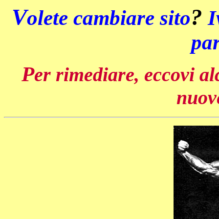
V
?
olete cambiare sito
I
pa
P
er rimediare, eccovi al
nuov