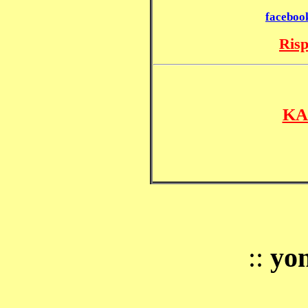
faceboo
Risp
KA
::
yo