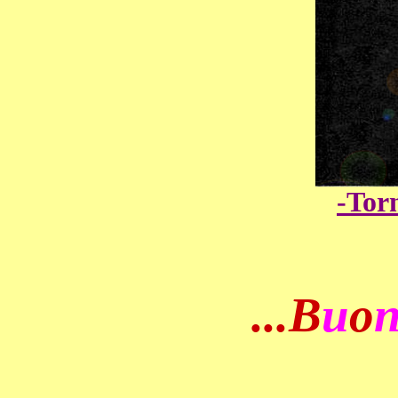
-Tor
...B
u
o