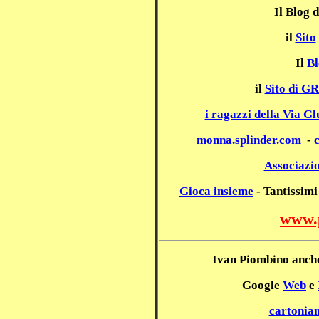
Il Blog
il
Sito
Il
Bl
il
Sito di G
i ragazzi della Via Gl
monna.splinder.com
-
Associazio
Gioca insieme
- Tantissimi
www.
Ivan Piombino anch
Google
Web
e
cartonia