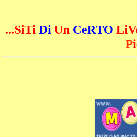
...SiTi
Di
Un
CeRTO
LiVe
P