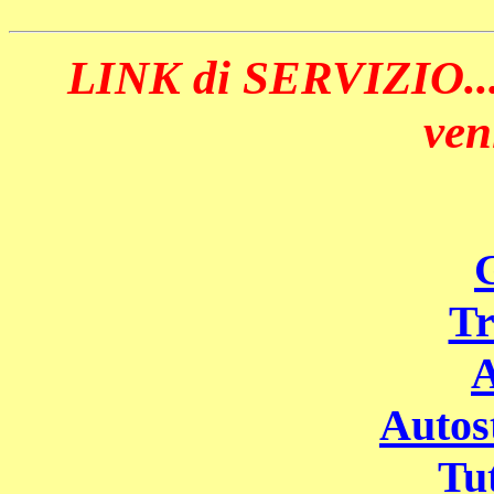
LINK di SERVIZIO... 
ven
Tr
A
Autost
Tut