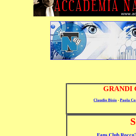
GRANDI 
Claudio Bisio
-
Paola Cor
S
Fans Club Rocco