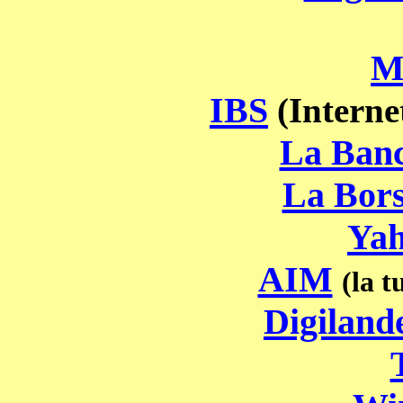
M
IBS
(Interne
La Banc
La Bors
Yah
AIM
(la t
Digilan