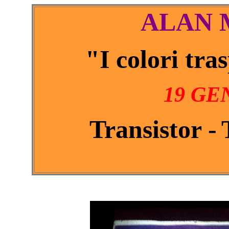
ALAN 
"I colori tra
19 GE
Transistor -