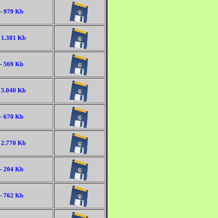
- 979 Kb
 1.381 Kb
- 569 Kb
 5.040 Kb
- 670 Kb
 2.770 Kb
- 204 Kb
- 762 Kb