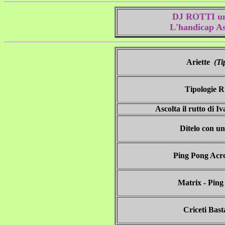
DJ ROTTI un
L'handicap As
Ariette
(Ti
Tipologie R
Ascolta il rutto di 
Ditelo con un
Ping Pong Acr
Matrix - Ping
Criceti Bast