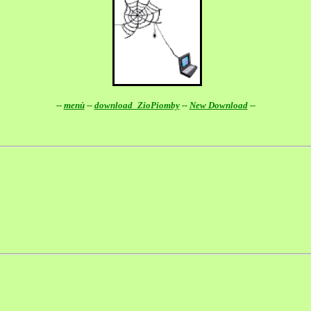
--
menù
--
download_ZioPiomby
--
New Download
--