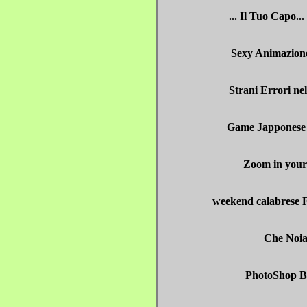
... Il Tuo Capo...
Sexy Animazione
Strani Errori n
Game Japponese 
Zoom in your
weekend calabrese 
Che Noi
PhotoShop B