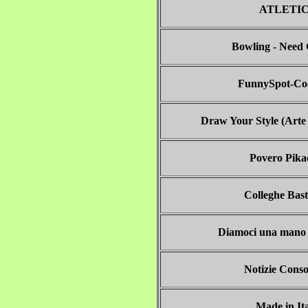
ATLETI
Bowling - Need 
FunnySpot-Co
Draw Your Style (Arte 
Povero Pik
Colleghe Bas
Diamoci una mano 
Notizie Conso
Made in It