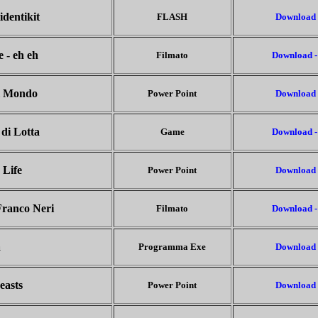
 identikit
FLASH
D
ownload
 - eh eh
Filmato
Download -
el Mondo
Power Point
Download 
di Lotta
Game
Download -
 Life
Power Point
Download 
Franco Neri
Filmato
Download -
a
Programma Exe
Download 
easts
Power Point
Download 