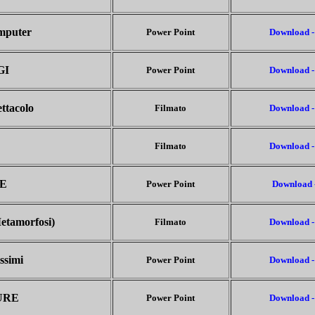
omputer
Power Point
Download -
GI
Power Point
Download -
ettacolo
Filmato
Download -
Filmato
Download -
E
Power Point
Download 
etamorfosi)
Filmato
Download -
issimi
Power Point
Download -
URE
Power Point
Download -