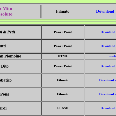
 Mito
Filmato
D
ownload 
soluto
pi di Peti)
Power Point
D
ownload
utti
Power Point
D
ownload
Ivan Piombino
HTML
on-l
 Dito
Power Point
D
ownload
obatico
Filmato
D
ownload
-
 Pong
Filmato
D
ownload
-
ardi
FLASH
D
ownload