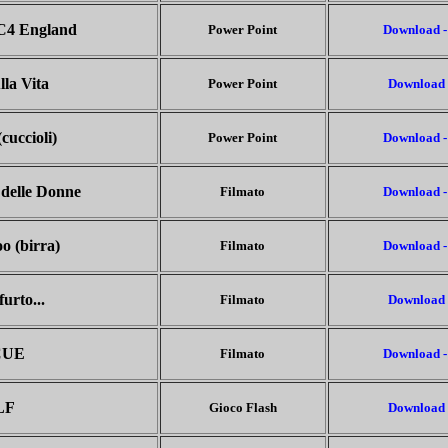
 C4 England
Power Point
Download -
lla Vita
Power Point
Download 
cuccioli)
Power Point
Download -
 delle Donne
Filmato
Download -
o (birra)
Filmato
Download -
urto...
Filmato
Download 
CUE
Filmato
D
ownload
-
LF
Gioco Flash
Download 