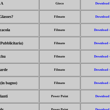
CA
Gioco
Download 
Glasses?
Filmato
Download 
cacola
Filmato
Download -
Pubblicitaria)
Filmato
Download -
achu
Filmato
Download -
tarde
Filmato
Download -
(in bagno)
Filmato
Download -
lanti
Power Point
Download 
aly
Power Point
Download 