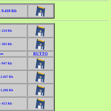
- 9.410 Kb
- 224 Kb
- 565 Kb
RUTTO
ine
- 947 Kb
 2.447 Kb
 1.266 Kb
- 415 Kb