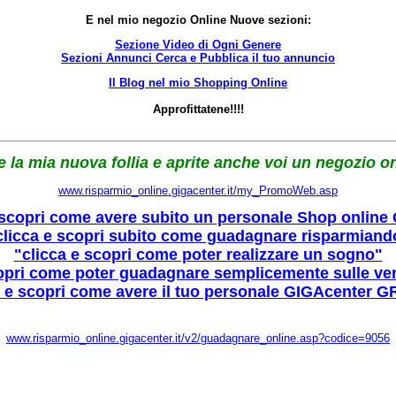
E nel mio negozio Online Nuove sezioni:
Sezione Video di Ogni Genere
Sezioni Annunci Cerca e Pubblica il tuo annuncio
Il Blog nel mio Shopping Online
Approfittatene!!!!
e la mia nuova follia e aprite anche voi un negozio onl
www.risparmio_online.gigacenter.it/my_PromoWeb.asp
 scopri come avere subito un personale Shop online
clicca e scopri subito come guadagnare risparmiand
"clicca e scopri come poter realizzare un sogno"
copri come poter guadagnare semplicemente sulle ven
a e scopri come avere il tuo personale GIGAcenter G
www.risparmio_online.gigacenter.it/v2/guadagnare_online.asp?codice=9056