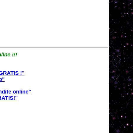
ine !!!
 GRATIS !"
o"
dite online"
RATIS!"