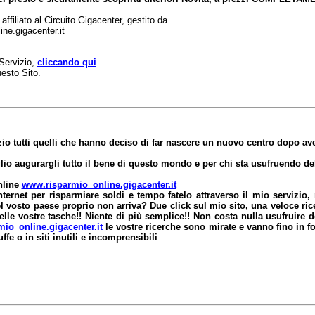
ffiliato al Circuito Gigacenter, gestito da
ine.gigacenter.it
l Servizio,
cliccando qui
esto Sito.
o tutti quelli che hanno deciso di far nascere un nuovo centro dopo aver
lio augurargli tutto il bene di questo mondo e per chi sta usufruendo del
nline
www.risparmio_online.gigacenter.it
ternet per risparmiare soldi e tempo fatelo attraverso il mio servizio, n
 vosto paese proprio non arriva? Due click sul mio sito, una veloce ricer
elle vostre tasche!! Niente di più semplice!! Non costa nulla usufruire 
io_online.gigacenter.it
le vostre ricerche sono mirate e vanno fino in fo
ffe o in siti inutili e incomprensibili