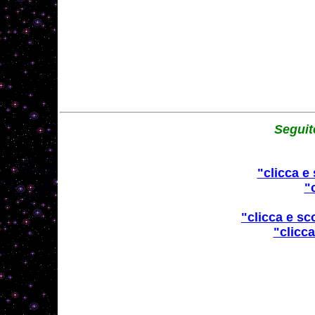
Seguit
"clicca e
"
"clicca e s
"clicc