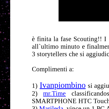
è finita la fase Scouting!! I
all`ultimo minuto e finalmen
3 storytellers che si aggiudi
Complimenti a:
Ivanpiombino
1)
si aggi
2)
mr.Time
classificand
SMARTPHONE HTC Touc
3)
Marileda
vince un 1 PC 