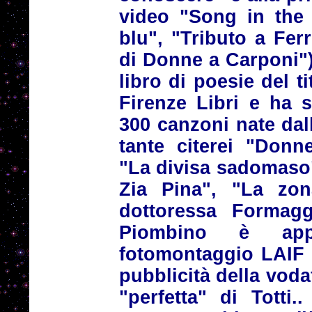
video "Song in the 
blu", "Tributo a Fer
di Donne a Carponi")
libro di poesie del t
Firenze Libri e ha s
300 canzoni nate dal
tante citerei "Donn
"La divisa sadomaso"
Zia Pina", "La zon
dottoressa Formaggi
Piombino è app
fotomontaggio LAIF 
pubblicità della voda
"perfetta" di Totti.