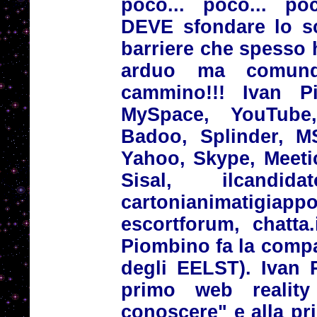
poco... poco... poc
DEVE sfondare lo sc
barriere che spesso 
arduo ma comunq
cammino!!! Ivan 
MySpace, YouTube
Badoo, Splinder, M
Yahoo, Skype, Meetic
Sisal, ilcandidat
cartonianimatigia
escortforum, chatta.i
Piombino fa la comp
degli EELST). Ivan 
primo web reality
conoscere" e alla pri