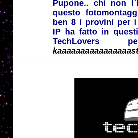
Pupone.. chi non l`
questo fotomontagg
ben 8 i provini per 
IP ha fatto in quest
TechLovers per
kaaaaaaaaaaaaaaaas