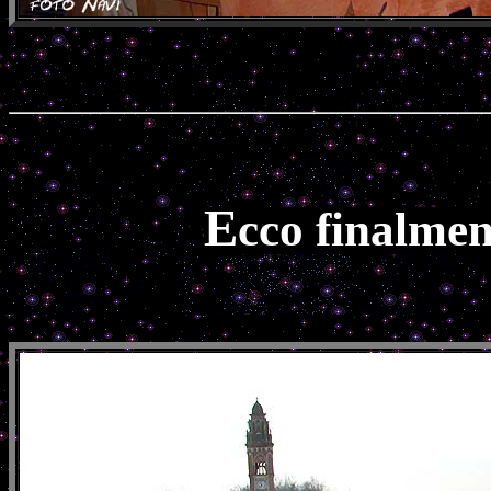
E
cco finalmen