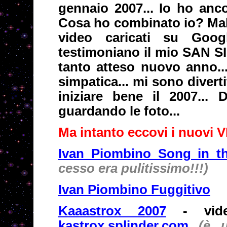
gennaio 2007... Io ho anco
Cosa ho combinato io? Mah..
video caricati su Goo
testimoniano il mio SAN SI
tanto atteso nuovo anno..
simpatica... mi sono divert
iniziare bene il 2007...
guardando le foto...
Ma intanto eccovi i nuovi 
Ivan Piombino Song in t
cesso era pulitissimo!!!)
Ivan Piombino Fuggitivo
Kaaastrox 2007
- vide
kastrox.splinder.com
(è 