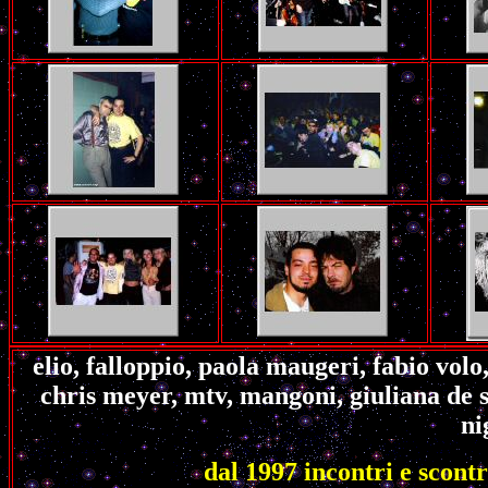
elio, falloppio, paola maugeri, fabio volo
chris meyer, mtv, mangoni, giuliana de si
ni
dal 1997 incontri e scont