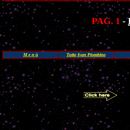
PAG. 1
-
M e n ù
Tutto Ivan Piombino