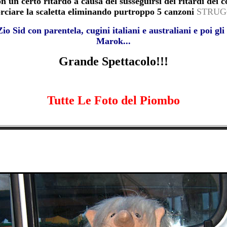
 un certo ritardo a causa del susseguirsi dei ritardi dei 
orciare la scaletta eliminando purtroppo 5 canzoni
STRUG
io Sid con parentela, cugini italiani e australiani e poi gl
Marok...
Grande Spettacolo!!!
Tutte Le Foto del Piombo