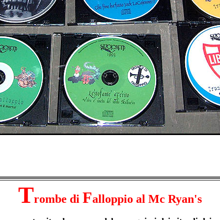
T
F
rombe di
alloppio al Mc Ryan's