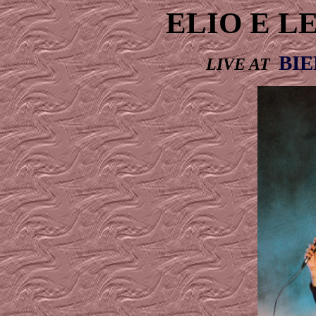
ELIO E L
BI
LIVE AT