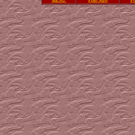
MENU'
Foto Navi
Fo