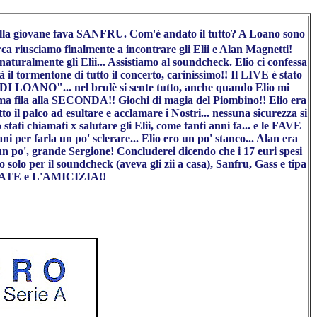
 alla giovane fava SANFRU. Com'è andato il tutto? A Loano sono
irca riusciamo finalmente a incontrare gli Elii e Alan Magnetti!
aturalmente gli Elii... Assistiamo al soundcheck. Elio ci confessa
tormentone di tutto il concerto, carinissimo!! Il LIVE è stato
 DI LOANO"... nel brulè si sente tutto, anche quando Elio mi
ma fila alla SECONDA!! Giochi di magia del Piombino!! Elio era
to il palco ad esultare e acclamare i Nostri... nessuna sicurezza si
stati chiamati x salutare gli Elii, come tanti anni fa... e le FAVE
ni per farla un po' sclerare... Elio ero un po' stanco... Alan era
 un po', grande Sergione! Concluderei dicendo che i 17 euri spesi
solo per il soundcheck (aveva gli zii a casa), Sanfru, Gass e tipa
RISATE e L'AMICIZIA!!