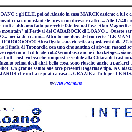
ma LOANO e gli ELII, poi ad Alassio in casa MAROK assieme a lui e
piovuto mai, nonostante le previsioni dicessero altro.... Alle 17:40 c
tutti e abbiamo fatto parecchie foto tra noi fave, Alan Magnetti e n
e mountain" al Festival del CABAROCK di LOANO... Questo sarà il 
NO... media di 55 anni... Altro tormentone del concerto "LE MANI
" GOOOOOOODO!! Altra figata sono riuscito a spostarmi dalla 27si
simo il finale di Tapparella con una cinquantina di giovani ragazzi sot
e registrano il cd brulè vol.2 Grandioso anche il backstage... siamo 
tutti i costi voleva che rompessi le scatole alla Chiara dei casi uma
fuggito prima degli altri, bella cosa, sono riuscito anche a parlarci
!! Un grande saluto alle fave presenti Dagarlas e tipa, la Caiazzo 
tor MAROK che mi ha ospitato a casa ... GRAZIE a Tutti per LE 
by
Ivan Piombino