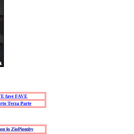
E fave FAVE
rto Terza Parte
con lo ZioPiomby