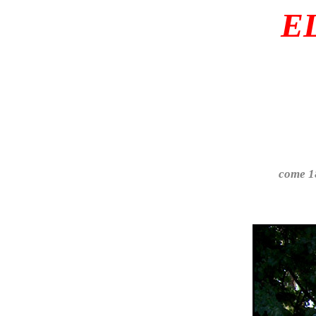
E
come 18