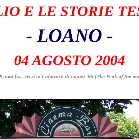
LIO E LE STORIE TE
- LOANO -
0
4 AGOSTO 2004
 anni fa... Terzi al Cabarock di Loano '86 (The Peak of the m