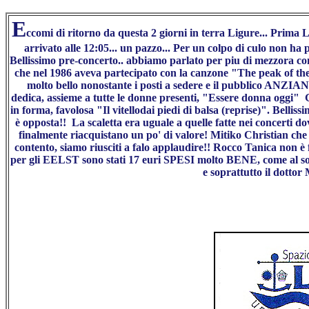
E
ccomi di ritorno da questa 2 giorni in terra Ligure... Pri
arrivato alle 12:05... un pazzo... Per un colpo di culo non ha 
Bellissimo pre-concerto.. abbiamo parlato per piu di mezzora con 
che nel 1986 aveva partecipato con la canzone "The peak of th
molto bello nonostante i posti a sedere e il pubblico ANZIA
dedica, assieme a tutte le donne presenti, "Essere donna oggi
in forma, favolosa "Il vitellodai piedi di balsa (reprise)". Bellis
è opposta!! La scaletta era uguale a quelle fatte nei concerti dov
finalmente riacquistano un po' di valore! Mitiko Christian che a 
contento, siamo riusciti a falo applaudire!! Rocco Tanica non è 
per gli EELST sono stati 17 euri SPESI molto BENE, come al solito
e soprattutto il dot