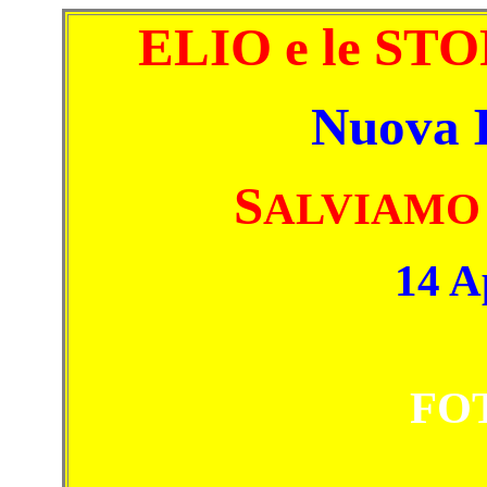
ELIO e le ST
Nuova 
S
ALVIAMO
14 A
FO