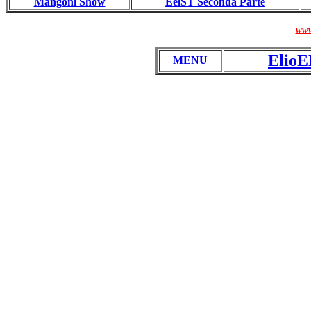
Mangoni Show
EelST Seconda Parte
www
ElioE
MENU