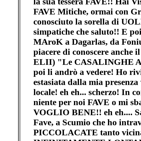
la sua tessera FAVE!! Hai Vis
FAVE Mitiche, ormai con G
conosciuto la sorella di U
simpatiche che saluto!! E poi
MAroK a Dagarlas, da Foniug
piacere di conoscere anche i
ELII) "Le CASALINGHE AL
poi li andrò a vedere! Ho r
estasiata dalla mia presenza 
locale! eh eh... scherzo! In 
niente per noi FAVE o mi sb
VOGLIO BENE!! eh eh.... S
Fave, a Scumio che ho intravi
PICCOLACATE tanto vicina 