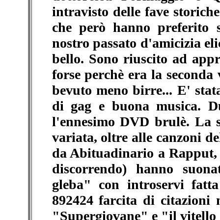
intravisto delle fave storich
che però hanno preferito s
nostro passato d'amicizia eli
bello. Sono riuscito ad ap
forse perchè era la seconda 
bevuto meno birre... E' stat
di gag e buona musica. Dur
l'ennesimo DVD brulè. La sc
variata, oltre alle canzoni 
da Abituadinario a Rapput,
discorrendo) hanno suona
gleba" con introservi fatt
892424 farcita di citazioni
"Supergiovane" e "il vitello