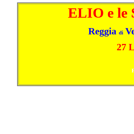
ELIO e l
Reggia
Ve
di
27 L