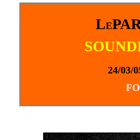
L
PA
E
SOUND
24/03/0
FO