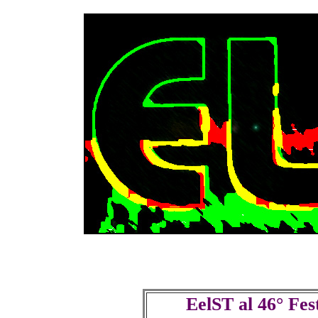
EelST al
46° Fes