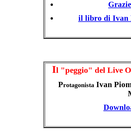
Grazie
il libro di Iva
I
l "peggio" del Live 
P
Ivan Pio
rotagonista
Downlo