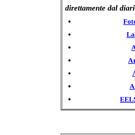
direttamente dal diar
Fot
La
A
Ar
A
EELS