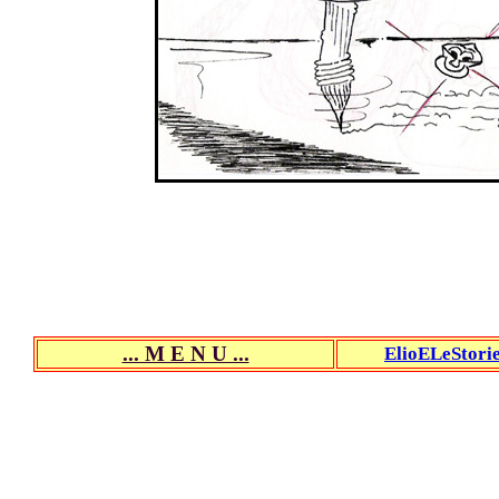
... M E N U ...
ElioELeStori