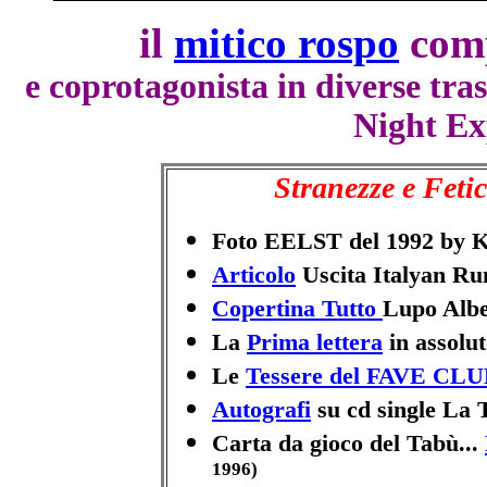
il
mitico rospo
comp
e coprotagonista in diverse tras
Night Ex
Stranezze e Fetic
Foto EELST del 1992 by 
Articolo
Uscita Italyan Ru
Copertina Tutto
Lupo Alber
La
Prima lettera
in assolu
Le
Tessere del FAVE CL
Autografi
su cd single La 
Carta da gioco del Tabù...
1996)