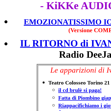
- KiKKe AUDI
EMOZIONATISSIMO I
(Versione COM
IL RITORNO di IV
Radio DeeJa
Le apparizioni di 
Teatro Colosseo Torino 2
il cd brulè si paga!
Fatta di Piombino gia
Riappacifichiamo i gi