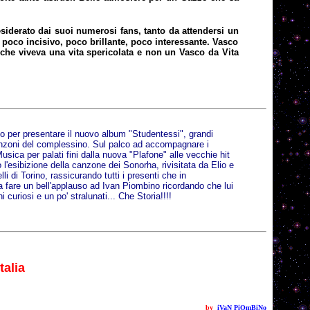
esiderato dai suoi numerosi fans, tanto da attendersi un
 poco incisivo, poco brillante, poco interessante. Vasco
o che viveva una vita spericolata e non un Vasco da Vita
lo per presentare il nuovo album "Studentessi", grandi
 canzoni del complessino. Sul palco ad accompagnare i
usica per palati fini dalla nuova "Plafone" alle vecchie hit
 l'esibizione della canzone dei Sonorha, rivisitata da Elio e
li di Torino, rassicurando tutti i presenti che in
 fare un bell'applauso ad Ivan Piombino ricordando che lui
uriosi e un po' stralunati... Che Storia!!!!
talia
by
iVaN PiOmBiNo