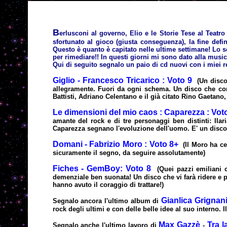
B
erlusconi
al governo, Elio e le Storie Tese al Teatr
sfortunato al gioco (giusta conseguenza), la fine defi
Questo è quanto è capitato nelle ultime settimane! Lo
per rimediare!! In questi giorni mi sono dato alla musica
Qui di seguito segnalo un paio di cd nuovi con i miei re
Giglio - Francesco Tricarico : Voto 9
(Un disco
allegramente. Fuori da ogni schema. Un disco che cons
Battisti, Adriano Celentano e il già citato Rino Gaetano
Le dimensioni del mio caos : Caparezza : Vot
amante del rock e di tre personaggi ben distinti: Ila
Caparezza segnano l'evoluzione dell'uomo. E' un disco 
Domani - Fabrizio Moro : Voto 8+
(Il Moro ha c
sicuramente il segno, da seguire assolutamente)
Fiches - GemBoy: Voto 8
(Quei pazzi emiliani 
demenziale ben suonata! Un disco che vi farà ridere e p
hanno avuto il coraggio di trattare!)
Gianlica Grignan
Segnalo ancora l'ultimo album di
rock degli ultimi e con delle belle idee al suo interno.
Max Gazzè
Tra l
Segnalo anche l'ultimo lavoro di
-