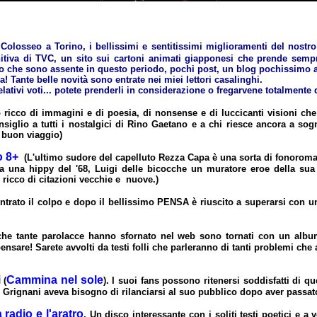
o Colosseo a Torino, i bellissimi e sentitissimi miglioramenti del nos
nitiva di TVC, un sito sui cartoni animati giapponesi che prende sempre
 so che sono assente in questo periodo, pochi post, un blog pochissimo 
! Tante belle novità sono entrate nei miei lettori casalinghi.
lativi voti... potete prenderli in considerazione o fregarvene totalmente
 ricco di immagini e di poesia, di nonsense e di luccicanti visioni che 
iglio a tutti i nostalgici di Rino Gaetano e a chi riesce ancora a sog
, buon viaggio)
o 8+
(L'ultimo sudore del capelluto Rezza Capa è una sorta di fonorom
ria una hippy del '68, Luigi delle bicocche un muratore eroe della su
ricco di citazioni vecchie e nuove.)
entrato il colpo e dopo il bellissimo PENSA è riuscito a superarsi con u
che tante parolacce hanno sfornato nel web sono tornati con un album
ensare! Sarete avvolti da testi folli che parleranno di tanti problemi c
i
Cammina nel sole
(
). I suoi fans possono ritenersi soddisfatti di q
 Il Grignani aveva bisogno di rilanciarsi al suo pubblico dopo aver pass
a radio e l'aratro
. Un disco interessante con i soliti testi poetici e a