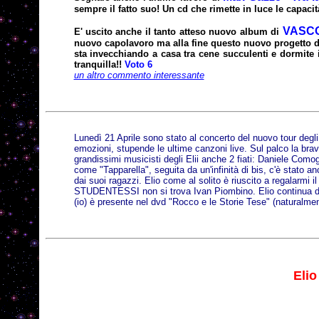
sempre il fatto suo! Un cd che rimette in luce le capaci
VASCO
E' uscito anche il tanto atteso nuovo album di
nuovo capolavoro ma alla fine questo nuovo progetto del
sta invecchiando a casa tra cene succulenti e dormite i
tranquilla!!
Voto 6
un altro commento interessante
Lunedì 21 Aprile sono stato al concerto del nuovo tour degl
emozioni, stupende le ultime canzoni live. Sul palco la brav
grandissimi musicisti degli Elii anche 2 fiati: Daniele Comog
come "Tapparella", seguita da un'infinità di bis, c'è stato a
dai suoi ragazzi. Elio come al solito è riuscito a regalarmi il
STUDENTESSI non si trova Ivan Piombino. Elio continua dice
(io) è presente nel dvd "Rocco e le Storie Tese" (naturalmen
Elio