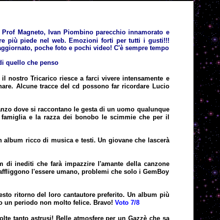
tro Prof Magneto, Ivan Piombino parecchio innamorato e
 più piede nel web. Emozioni forti per tutti i gusti!!!
aggiornato, poche foto e pochi video! C'è sempre tempo
 di quello che penso
il nostro Tricarico riesce a farci vivere intensamente e
nare. Alcune tracce del cd possono far ricordare Lucio
anzo dove si raccontano le gesta di un uomo qualunque
a famiglia e la razza dei bonobo le scimmie che per il
n album ricco di musica e testi. Un giovane che lascerà
 di inediti che farà impazzire l'amante della canzone
he affliggono l'essere umano, problemi che solo i GemBoy
uesto ritorno del loro cantautore preferito. Un album più
ato un periodo non molto felice. Bravo!
Voto 7/8
 volte tanto astrusi! Belle atmosfere per un Gazzè che sa