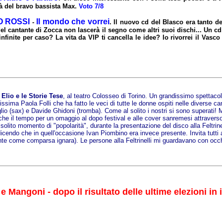
tà del bravo bassista Max.
Voto 7/8
 ROSSI
Il mondo che vorrei
-
. Il nuovo cd del Blasco era tanto d
 cantante di Zocca non lascerà il segno come altri suoi dischi... Un cd
nfinite per caso? La vita da VIP ti cancella le idee? Io rivorrei il Vasc
i
Elio e le Storie Tese
, al teatro Colosseo di Torino. Un grandissimo spettaco
issima Paola Folli che ha fatto le veci di tutte le donne ospiti nelle diverse
lio (sax) e Davide Ghidoni (tromba). Come al solito i nostri si sono superati! M
nche il tempo per un omaggio al dopo festival e alle cover sanremesi attraverso
 solito momento di "popolarità", durante la presentazione del disco alla Feltrinel
ndo che in quell'occasione Ivan Piombino era invece presente. Invita tutti a
te come comparsa ignara). Le persone alla Feltrinelli mi guardavano con occhi c
 e Mangoni - dopo il risultato delle ultime elezioni in i