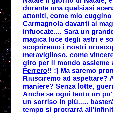
Natale il giorno di Natale, 
durante una qualsiasi scena
attoniti, come mio cuggino 
Carmagnola davanti al magi
infuocate.... Sarà un grande
magica luce degli astri e s
scopriremo i nostri oroscop
meraviglioso, come vincere
giro per il mondo assieme
Ferrero
!! :) Ma saremo pro
Riusciremo ad aspettare? A
maniere? Senza lotte, guerr
Anche se ogni tanto un po' 
un sorriso in più..... baste
tempo si protrarrà all'infi