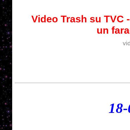
Video Trash su TVC -
un far
vi
18
-