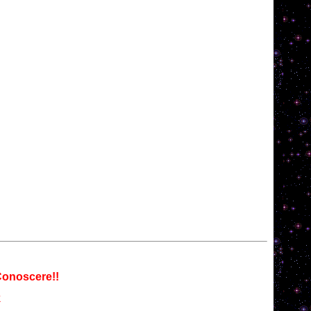
 Conoscere!!
k