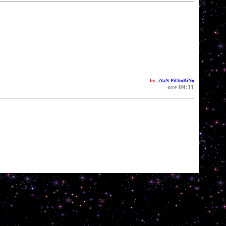
by
iVaN PiOmBiNo
ore 09:11