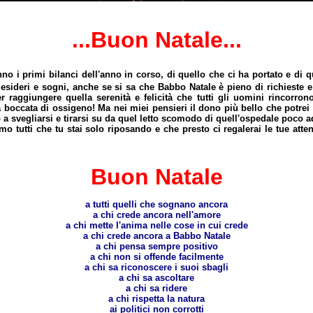
...Buon Natale...
fanno i primi bilanci dell'anno in corso, di quello che ci ha portato e di
 desideri e sogni, anche se si sa che Babbo Natale è pieno di richieste
er raggiungere quella serenità e felicità che tutti gli uomini rincorro
boccata di ossigeno! Ma nei miei pensieri il dono più bello che potrei 
a svegliarsi e tirarsi su da quel letto scomodo di quell'ospedale poco ada
 tutti che tu stai solo riposando e che presto ci regalerai le tue atten
Buon Natale
a tutti quelli che sognano ancora
a chi crede ancora nell'amore
a chi mette l'anima nelle cose in cui crede
a chi crede ancora a Babbo Natale
a chi pensa sempre positivo
a chi non si offende facilmente
a chi sa riconoscere i suoi sbagli
a chi sa ascoltare
a chi sa ridere
a chi rispetta la natura
ai politici non corrotti