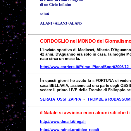
di un Cielo Infinito
saluti
ALAN1+ALAN3+ALAN5
CORDOGLIO nel MONDO del Giornalismo 
L'inviato sportivo di Mediaset, Alberto D'Aguann
42 anni. D'Aguanno era solo in casa, la moglie Moni
nato circa un mese fa.
http://www.corriere.it/Primo_Piano/Sport/2006/1
I
n questi giorni ho avuto la
s
-FORTUNA di vedere 
casa BELLAVIA, assieme ad una parte degli OSSID
vedere il primo LIVE delle Trombe di Falloppio se
-
SERATA_OSSI_ZAPPA
TROMBE a ROBASSOM
il Natale si avvicina ecco alcuni siti che 
http://www.dmail.it/regali
http://www.rafnet.org/idee_regali