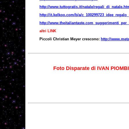
http://www.tuttogratis.it/natale/regali_di_natale.ht
http://it.kelkoo.com/b/a/c_100299723_idee_regalo_
http://www.theitaliantaste.com_suggerimenti_per_
altri LINK
Piccoli Christian Meyer crescono:
http://www.met
Foto Disparate di IVAN PIOMB