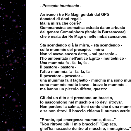
- Presepio imminente -
Arrivano i tre Re Magi guidati dal GPS
donatori di doni regali.
Ma la mirra che cos'è?
Gommaresina aromatica estratta da un arbusto
del genere Commiphora (famiglia Burseraceae)
che è usata dai Re Magi e nelle imbalsamazioni.
Sta scendendo già la mirra, - sta scendendo -
sulle mummie del presepio. - mirra -
Non vi avevo ancora detto, - sul presepio -
l'ho ambientato nell'antico Egitto - multietnico -
Una mummia fa - fa, fa, fa -
il pastore - pastore -
l'altra mummia fa - fa, fa, fa -
il pescatore - pescator -
una mummia fa il laghetto - minchia ma sono mu
sono mummie molto brave - brave le mummie -
ma hanno un piccolo difetto, questo:
Gli dai un dito e ti prendono un braccio,
lo nascondono nel muschio e lo devi ritrovar.
Non perdere la calma, tieni conto che è una mum
e se non ritrovi il braccio chiama il numero verde.
"Pronto, qui emergenza mummie, dica..."
"Non ritrovo più il mio braccio!" "Capisco,
gliel'ha nascosto dentro al muschio, immagino..."