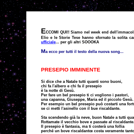
E
CCOMI QUI!! Siamo nel week end dell'immacolata
Elio e le Storie Tese hanno sfornato la solita ca
ufficiale
... per gli altri SOOOKA
M
a ecco per tutti il testo della nuova song...
PRESEPIO IMMINENTE
Si dice che a Natale tutti quanti sono buoni,
chi fa l'albero e chi fa il presepio
è la notte di Gesù.
Per fare un bel presepio ti ci vogliono i pastori,
una capanna, Giuseppe, Maria ed il piccolo Gesù.
Per esempio un bel presepio può costarti una for
se ci metti l'asinello con il bue riscaldante.
Sta scendendo già la neve, buon Natale a tutti qua
Rottamate il vecchio bove e passate al riscaldante
Il presepio è fantasia, ma ti costerà una follia
perché un bove riscaldantœ costa veramente tant