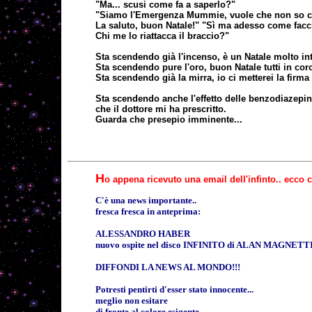
"Ma... scusi come fa a saperlo?"
"Siamo l'Emergenza Mummie, vuole che non so c
La saluto, buon Natale!" "Sì ma adesso come facc
Chi me lo riattacca il braccio?"
Sta scendendo già l'incenso, è un Natale molto in
Sta scendendo pure l'oro, buon Natale tutti in cor
Sta scendendo già la mirra, io ci metterei la firma
Sta scendendo anche l'effetto delle benzodiazepi
che il dottore mi ha prescritto.
Guarda che presepio imminente...
H
o appena ricevuto una email dell'infinto.. ecc
C'è una news importante..
fresca fresca in anteprima:
ALESSANDRO HABER
nuovo ospite nel disco INFINITO di ALAN MAGNETT
DIFFONDI LA NEWS AL MONDO!!!
Potresti pentirti d'esser stato innocente...
meglio non esitare
di fronte al colore esigente