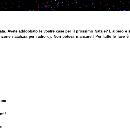
. Avete addobbato le vostre case per il prossimo Natale? L'albero è sta
nzone natalizia per radio dj. Non poteva mancare!! Per tutte le fave è
tuna
nti!
.
œ.