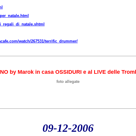
ml
per_natale.html
i_regali_di_natale.shtml
acafe.com/watch/267531/terrific_drummer/
INO by Marok in casa OSSIDURI e al LIVE delle Trom
foto allegate
09-12-2006