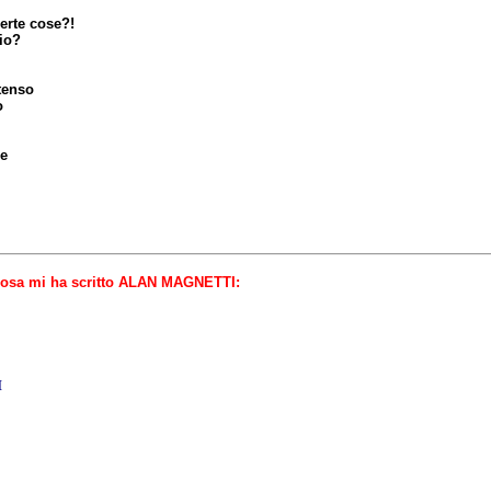
erte cose?!
io?
tenso
o
ne
o cosa mi ha scritto ALAN MAGNETTI:
I