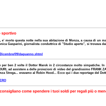
sportivo
o, e' morto questa notte nella sua abitazione di Monza, a causa di un m
ca Gasparini, giornalista conduttrice di "Studio aperto", si trovava dai p
2_Dicembre/09/daguanno.shtml
per ben 2 volte il Dottor Marok in 2 circostanze molto simpatiche. In e
URI, ad assistere a delle proiezioni di video del grandissimo FRANK Z
nza Strega... eravamo al Robin Hood... Ecco qui i due reportage del Dot
ERO
ti consigliano come spendere i tuoi soldi per regali più o meno