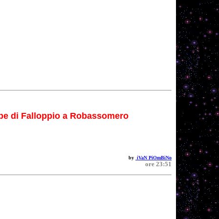
be di Falloppio a Robassomero
by
iVaN PiOmBiNo
ore 23:51