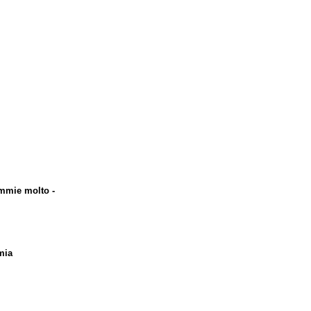
mmie molto -
mia