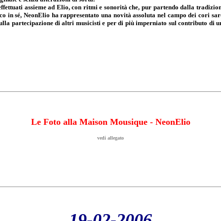
ffettuati assieme ad Elio, con ritmi e sonorità che, pur partendo dalla tradizio
stico in sé, NeonElio ha rappresentato una novità assoluta nel campo dei cori sar
lla partecipazione di altri musicisti e per di più imperniato sul contributo di un
Le Foto alla Maison Mousique - NeonElio
vedi allegato
19
-02-2006