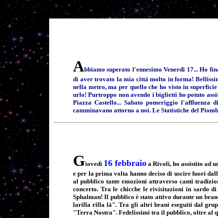
A
bbiamo superato l'ennesimo Venerdì 17... Ho fina
di aver trovato la mia città molto in forma! Bellissi
nella metro, ma per quello che ho visto in superficie
urlo! Purtroppo non avendo i biglietti ho potuto assi
Piazza Castello... Sabato pomeriggio l'affluenza di
camminavano attorno a noi. Le Statistiche del Piomb
G
16 febbraio
iovedì
a Rivoli, ho assistito ad 
e per la prima volta hanno deciso di uscire fuori dal
al pubblico tante emozioni attraverso canti tradiziona
concerto. Tra le chicche le rivisitazioni in sardo d
Sphalman! Il pubblico è stato attivo durante un brano
larilla rilla là". Tra gli altri brani eseguiti dal
"Terra Nostra". Fedelissimi tra il pubblico, oltre al