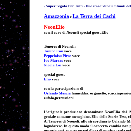
- Super regalo Per Tutti - Due straordinari filmati del
Amazzonia
La Terra dei Cachi
e
NeonElio
con il coro di Neoneli special guest Elio
Tenores di Neoneli:
Tonino Cau
voce
Peppeloisu Piras
voce
Ivo Marras
voce
Nicola Loi
voce
special guest
Elio
voce
con la partecipazione di
Orlando Mascia
launeddas, organetto, scacciapensier
zufolo,percussioni
L’originale produzione denominata NeonElio dal 199
geniale cantante meneghino, Elio delle Storie Tese, c
Ai Tenores di Neoneli, allo straordinario Orlando Mas
logudorese. In questo modo il concerto cambia non 
proprio così, con tre quarti d’ora di musica sarda ori