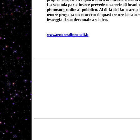
La seconda parte invece prevede una serie di brani e
piuttosto gradite al pubblico. Al di là del fatto arti
tenore progetta un concerto di quasi tre ore basato su
festeggia il suo decennale artistico.
www.tenoresdineoneli.it