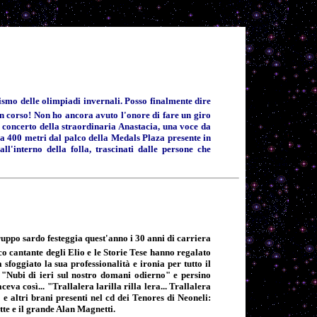
ismo delle olimpiadi invernali. Posso finalmente dire
 in corso! Non ho ancora avuto l'onore di fare un giro
al concerto della straordinaria Anastacia, una voce da
. a 400 metri dal palco della Medals Plaza presente in
ll'interno della folla, trascinati dalle persone che
ruppo sardo festeggia quest'anno i 30 anni di carriera
co cantante degli Elio e le Storie Tese hanno regalato
 sfoggiato la sua professionalità e ironia per tutto il
", "Nubi di ieri sul nostro domani odierno" e persino
a così... "Trallalera larilla rilla lera... Trallalera
 altri brani presenti nel cd dei Tenores di Neoneli:
tte e il grande Alan Magnetti.