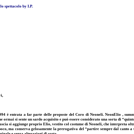
lo spettacolo by I.P.
i,
4 è entrata a far parte delle proposte del Coro di Neoneli. NeonElio , summa
he ormai si sente un sardo acquisito e può essere considerato una sorta di “quin
cia si aggiunge proprio Elio, vestito col costume di Neoneli, che interpreta olt
poco, ma conserva gelosamente la prerogativa del “partire sempre dal canto a 
ginale e senza alterazioni di sorta.