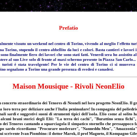
Prefatio
lmente vissuto un weekend nel centro di Torino, vivendo al meglio l'effetto tur
ma Torino, stupendo il centro abbellito da luci e colori. Basta cantieri e lavori
 sono finalmente fiero dei lavori che sono stati fatti. Venerdì sera ho assistito 
stere al suo Live solo di fronte al maxi schermo presente in Piazza San Carlo..
 turisti è stata travolgente! Per le vie del centro di Torino ci si muoveva a
ino segnalano a Torino una grande presenza di svedesi e canadesi.
Maison Mousique - Rivoli NeonElio
un concerto straordinario dei Tenores di Neoneli nel loro progetto NeonElio. Il g
la loro terra per deliziare anche l'Italia peninsulare! In compagnia del poliedri
li sardi e suggestivi suoni di strumenti tipici dell'isola. Elio come al solito ha
i alcuni brani storici degli Elii: "La terra dei cachi", "Burattino senza fichi
 dei Tenoros cantando a squarciagola il simpatico stornello che pressappoco facev
 gruppo sardo ricordiamo "Procurare moderare", "Nanneddu Meu", "Amazzonia" e
 qui scrivente Ivan Piombino: il dottor Marok, il prof Magneto, il Kompagno Gile