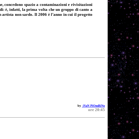
ne, concedono spazio a contaminazioni e rivisitazioni
di: è, infatti, la prima volta che un gruppo di canto a
 artista non sardo. Il 2006 è l’anno in cui il progetto
by
iVaN PiOmBiNo
ore 20:45