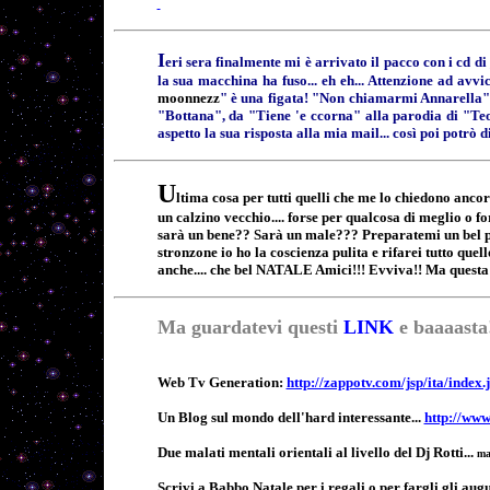
I
eri sera finalmente mi è arrivato il pacco con i cd di
la sua macchina ha fuso... eh eh... Attenzione ad avv
moonnezz
" è una figata! "Non chiamarmi Annarella" de
"Bottana", da "Tiene 'e ccorna" alla parodia di "Teo
aspetto la sua risposta alla mia mail... così poi pot
U
ltima cosa per tutti quelli che me lo chiedono ancora.
un calzino vecchio.... forse per qualcosa di meglio o f
sarà un bene?? Sarà un male??? Preparatemi un bel po' 
stronzone io ho la coscienza pulita e rifarei tutto quello 
anche.... che bel NATALE Amici!!! Evviva!! Ma questa
Ma guardatevi questi
LINK
e baaaasta
Web Tv Generation:
http://zappotv.com/jsp/ita/index.
Un Blog sul mondo dell'hard interessante...
http://www
Due malati mentali orientali al livello del Dj Rotti...
ma
Scrivi a Babbo Natale per i regali o per fargli gli a