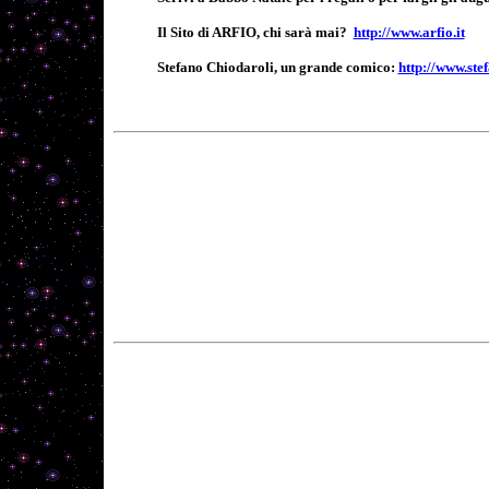
Il Sito di ARFIO, chi sarà mai?
http://www.arfio.it
Stefano Chiodaroli, un grande comico:
http://www.ste