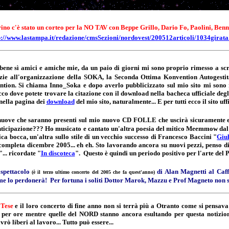
ino c'è stato un corteo per la NO TAV con Beppe Grillo, Dario Fo, Paolini, Benni
p://www.lastampa.it/redazione/cmsSezioni/nordovest/200512articoli/1034girata
bene sì amici e amiche mie, da un paio di giorni mi sono proprio rimesso a s
azie all'organizzazione della SOKA, la Seconda Ottima Konvention Autogestita
ntion. Si chiama Inno_Soka e dopo averlo pubblicizzato sul mio sito mi sono 
co dove potete trovare la citazione con il download nella bacheca ufficiale degli
 nella pagina dei
download
del mio sito, naturalmente... E per tutti ecco il sito uff
i nuove che saranno presenti sul mio nuovo CD FOLLE che uscirà sicuramente 
ticipazione??? Ho musicato e cantato un'altra poesia del mitico Meemmow dal t
a bocca, un'altra sullo stile di un vecchio successo di Francesco Baccini "
Giul
 completa dicembre 2005... eh eh. Sto lavorando ancora su nuovi pezzi, penso
.. ricordate "
In discoteca
". Questo è quindi un periodo positivo per l'arte del 
o spettacolo
di Alan Magnetti al Caff
(è il terzo ultimo concerto del 2005 che fa quest'anno)
 me lo perdonerà! Per fortuna i soliti Dottor Marok, Mazzu e Prof Magneto non si 
 Tese
e il loro concerto di fine anno non si terrà più a Otranto come si pens
per ore mentre quelle del NORD stanno ancora esultando per questa notiziona
rò liberi al lavoro... Tutto può essere...