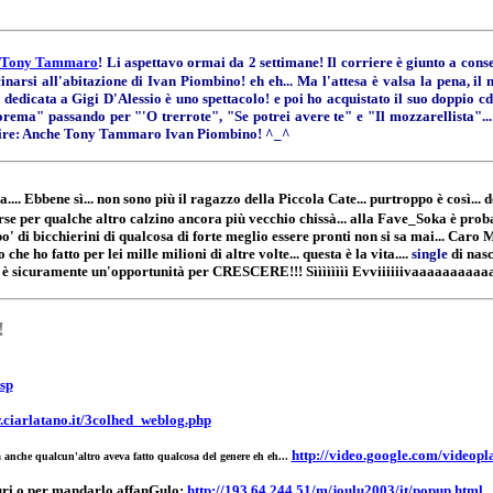
Tony Tammaro
! Li aspettavo ormai da 2 settimane! Il corriere è giunto a cons
icinarsi all'abitazione di Ivan Piombino! eh eh... Ma l'attesa è valsa la pena
dicata a Gigi D'Alessio è uno spettacolo! e poi ho acquistato il suo doppio cd c
rema" passando per "'O trerrote", "Se potrei avere te" e "Il mozzarellista"..
rò dire: Anche Tony Tammaro Ivan Piombino! ^_^
... Ebbene sì... non sono più il ragazzo della Piccola Cate... purtroppo è così... d
orse per qualche altro calzino ancora più vecchio chissà... alla Fave_Soka è proba
di bicchierini di qualcosa di forte meglio essere pronti non si sa mai... Caro 
che ho fatto per lei mille milioni di altre volte... questa è la vita....
single
di nas
 è sicuramente un'opportunità per CRESCERE!!! Sìììììììì Evviiiiiivaaaaaaaaaaa
!
jsp
.ciarlatano.it/3colhed_weblog.php
http://video.google.com/video
 anche qualcun'altro aveva fatto qualcosa del genere eh eh...
uguri o per mandarlo affanGulo:
http://193.64.244.51/m/joulu2003/it/popup.html