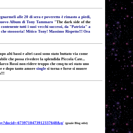
egnarmeli alle 20 di sera e poveretto è rimasto a piedi,
, il nuovo Album di Tony Tammaro "
The dark side of the
ontenente tutti i suoi vecchi successi, da "Patrizia" a
. che stooooria! Mitico Tony! Massimo Rispetto!!! Ora
opo alti bassi e altri cassi sono stato buttato via come
bile che possa rivedere la splendida Piccola Cate...
Marco Rossi non ridere troppo che cmq tu sei stato uno
ce e dopo tanto amore
single
si torna e forse si muore
!!!
play?docid=-6739710473912337648&q/
(grazie Blog eelst)