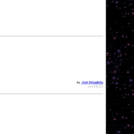
by
iVaN PiOmBiNo
ore18:25