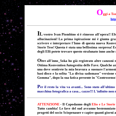
O
ggi a Tor
htt
I
L
vostro Ivan Piombino si è rimesso all'opera!! Eb
allucinazioni! La prima ispirazione mi è giunta gr
scrivere e interpretare l'Inno di questa nuova Konve
Storie Tese! Questa è stata una bellissima sorpresa! Ec
degli Elli potete trovare questo stralunato inno anche
O
ltre all'inno_Soka ho già registrato altre canzon
Ottima Konvention Autogestita delle Fave. Qualche an
una dove sentirete la mia bravura a suonare l'armonic
basi disco e la solita "La divisa sadomaso" versione
Gomma", dopo la sua fatica presente in "Controsenso".
P
er il resto la vita va avanti... Sono stato all'ultim
macchina fotografica a casa... cazzo!!! L'infinito non
ATTENZIONE
- Il Capodanno degli
Elio e Le Storie
Tutto cambia! Le fave del sud avranno bestemmiato 
progetti del socio Sciopenauer e capire quanti giorni av