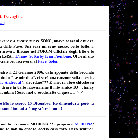
, Travaglio...
.asp
crivere e a creare nuove SONG, nuove canzoni e nuove
 delle Fave. Una sera mi sono messo, bello bello, a
ritrovato linkato nel FORUM ufficiale degli Elio e le
 EelSt...
L'inno_SoKa by Ivan Piombino
. Oltre al sito
iciale per iscriversi al
Fave_Soka
.
entro il 21 Gennaio 2006, data appunto della Seconda
itolo "Le mie dita", ci sarà una canzone sulla merda,
io Andreotti
", ricordate??? E ancora altre chicche su
 di tirare in ballo nuovamente il mio amico DJ "Jimmy
Piombino! Sono molto soddisfatto di questo... ^_^
è Blu lo scorso 15 Dicembre. Ho dimenticato però la
sono limitati a fotografare il tutto!
ava ma lo faranno a MODENA!! Sì proprio a
MODENA
!
! Io non ho ancora deciso cosa farò. Devo sentire i