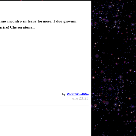
mo incontro in terra torinese. I due giovani
rire! Che seratona...
by
iVaN PiOmBiNo
ore 23:23