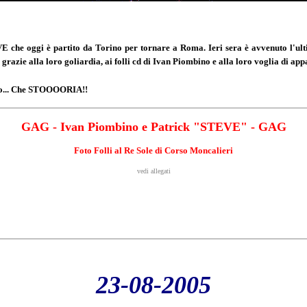
E che oggi è partito da Torino per tornare a Roma. Ieri sera è avvenuto l'ulti
zie alla loro goliardia, ai folli cd di Ivan Piombino e alla loro voglia di appa
tro... Che STOOOORIA!!
GAG - Ivan Piombino e Patrick "STEVE" - GAG
Foto Folli al Re Sole di Corso Moncalieri
vedi allegati
2
3-08-2005