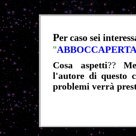
P
er caso sei interes
"
ABBOCCAPERT
Cosa aspetti
??
Mett
l'autore di questo c
problemi verrà prest