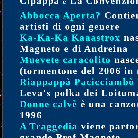
Cipappa
La Convenzi
e
Abbocca Aperta?
Contien
artisti di ogni genere
Ka-Ka-Ka Kaaastrox
nas
Magneto e di Andreina
Muevete caracolito
nasce
(tormentone del 2006 in
Riappappà Pacicciambò
Leva's polka dei Loitum
Donne calvè
è una canzon
1996
A Traggedia
viene partor
grande Prof Magneto