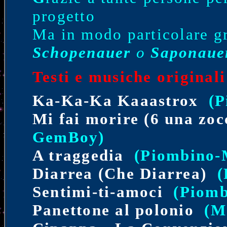
progetto
Ma in modo particolare g
Schopenauer
o
Saponaue
Testi e musiche original
Ka-Ka-Ka Kaaastrox
(P
Mi fai morire (6 una zo
GemBoy)
A traggedia
(Piombino-
Diarrea (Che Diarrea)
(
Sentimi-ti-amoci
(Piomb
Panettone al polonio
(M