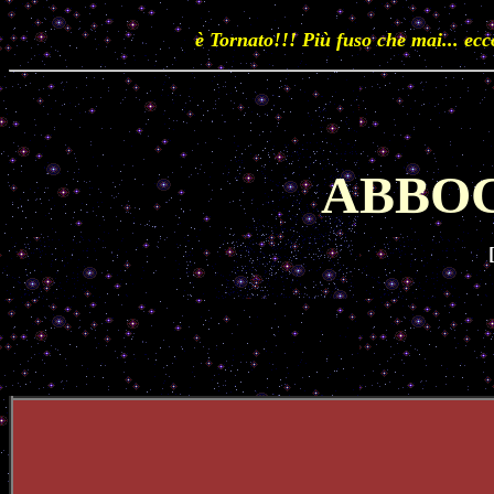
è Tornato!!! Più fuso che mai... ec
ABBO