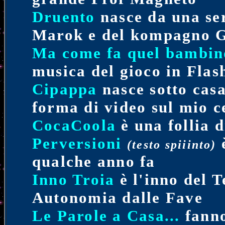
Druento
nasce da una se
Marok e del kompagno G
Ma come fa quel bambino
musica del gioco in Flas
Cipappa
nasce sotto cas
forma di video sul mio c
CocaCoola
è una follia 
Perversioni
è
(testo spiiinto)
qualche anno fa
Inno Troia
è l'inno del 
Autonomia dalle Fave
Le Parole a Casa...
fanno