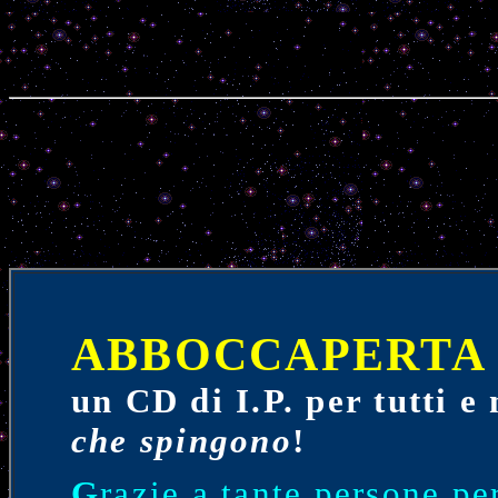
ABBOCCAPERTA
un CD di I.P. per tutti 
che spingono
!
G
razie a tante persone pe